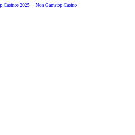
p Casinos 2025
Non Gamstop Casino