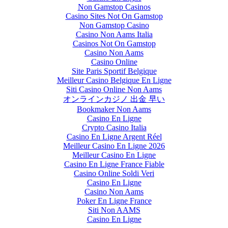
Non Gamstop Casinos
Casino Sites Not On Gamstop
Non Gamstop Casino
Casino Non Aams Italia
Casinos Not On Gamstop
Casino Non Aams
Casino Online
Site Paris Sportif Belgique
Meilleur Casino Belgique En Ligne
Siti Casino Online Non Aams
オンラインカジノ 出金 早い
Bookmaker Non Aams
Casino En Ligne
Crypto Casino Italia
Casino En Ligne Argent Réel
Meilleur Casino En Ligne 2026
Meilleur Casino En Ligne
Casino En Ligne France Fiable
Casino Online Soldi Veri
Casino En Ligne
Casino Non Aams
Poker En Ligne France
Siti Non AAMS
Casino En Ligne