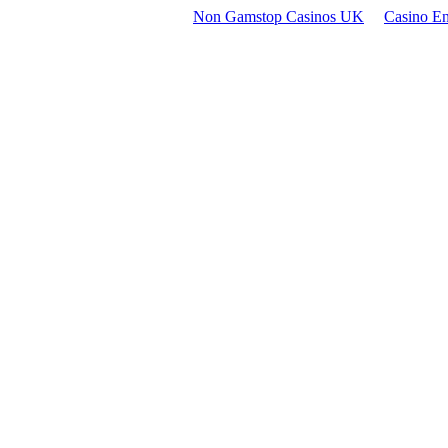
Non Gamstop Casinos UK
Casino En